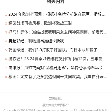
相关内容
2024 年欧洲杯预测：根据排名榜分析潜在冠军，猜想欧洲杯的冠军是哪个队
1
绿茵战场再掀风暴，欧洲杯激战正酣
2
抓马！罗体：减维战费我明果女友间冲突闹僵，前者死往后者出祝愿
3
英超彩经：利物浦易赢纽卡斯我
4
韩国球迷：我们2-0打败了好国队，而日本队却输了
5
挨铁匠！23-24赛季以去维我茨射中门框12次，五年夜联赛球员中最多
6
电讯报：瓜帅或面对“温格局危急”，念看他做出改动尽非易事
7
穆图：尤文有了更多挑选但国米共同默契，我置信齐沃的才能
8
友情链接
最大体讯大世界推介
Copyright © 2009-2024 www.pinecrestcabinsrv.com All rights reserved 版权所